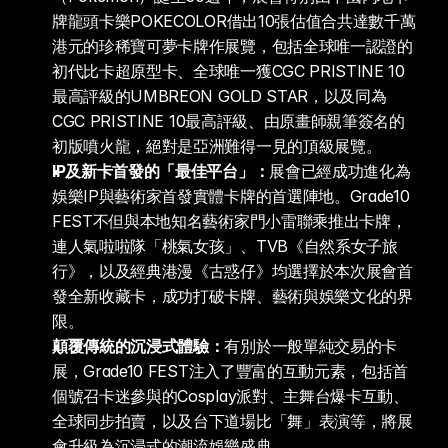
牌龍頭卡樂POKECOLOR借出10張估值合共達數千萬
港元的珍稀寶可夢卡牌作展覽，包括全球唯一認證的
初代比卡超原型卡、全球唯一獲CGC PRISTINE 10
最高評級的UMBREON GOLD STAR，以及同為
CGC PRISTINE 10最高評級、由原畫師親筆簽名的
初版噴火龍，絕對是亞洲難得一見的頂級展覽。
IP及新卡首發的「最佳平台」：
展會已經成功進化為
娛樂IP與藝術家首發實體卡牌的首選陣地。Grade10 
FEST不但與本地知名藝術家門小雷聯乘推出卡牌，
連人氣啦啦隊「桃氣女孩」、TVB《自然系女子旅
行》，以及經典港漫《古惑仔》均選擇於本次展會首
發全新收藏卡，成功打破卡牌、藝術與娛樂文化的界
限。
顛覆傳統的沉浸式體驗：
有別於一般單純交易的卡
展，Grade10 FEST注入了豐富的互動元素，包括首
個號召卡迷參與的Cosplay派對、主舞台爆卡互動、
全球同步拍賣，以及台下道場比「舞」表演等，將展
會升級為沉浸式的潮流娛樂盛典。