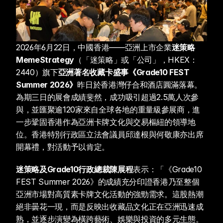
2026年6月22日，中國香港——亞洲上市企業
迷策略
MemeStrategy
（「迷策略」或「公司」，HKEX：
2440）旗下
亞洲著名收藏卡盛事《Grade10 FEST 
Summer 2026》
昨日於香港灣仔合和酒店圓滿落幕。
為期三日的展會成績斐然，成功吸引超過2.5萬人次參
與，並匯聚逾120家來自全球各地的重量級參展商，進
一步鞏固香港作為亞洲卡牌文化與交易樞紐的領導地
位。香港特別行政區立法會議員邱達根與何敬康亦出席
開幕禮，對活動予以肯定。
迷策略及Grade10行政總裁陳展程
表示：「《Grade10 
FEST Summer 2026》的成績充分印證香港乃至整個
亞洲市場對高質素卡牌文化活動的強勁需求。這股熱潮
絕非曇花一現，而是反映出收藏品文化正在亞洲迅速成
熟，並逐步演變為橫跨藝術、娛樂與投資的多元生態。