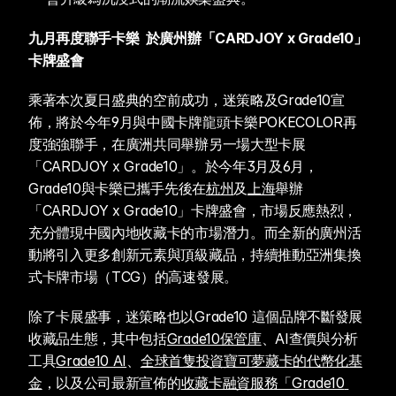
九月再度聯手卡樂  於廣州辦「CARDJOY x Grade10」
卡牌盛會
乘著本次夏日盛典的空前成功，迷策略及Grade10宣
佈，將於今年9月與中國卡牌龍頭卡樂POKECOLOR再
度強強聯手，在廣洲共同舉辦另一場大型卡展
「CARDJOY x Grade10」。於今年3月及6月，
Grade10與卡樂已攜手先後在
杭州
及
上海
舉辦
「CARDJOY x Grade10」卡牌盛會，市場反應熱烈，
充分體現中國內地收藏卡的市場潛力。而全新的廣州活
動將引入更多創新元素與頂級藏品，持續推動亞洲集換
式卡牌市場（TCG）的高速發展。
除了卡展盛事，迷策略也以Grade10 這個品牌不斷發展
收藏品生態，其中包括
Grade10保管庫
、AI查價與分析
工具
Grade10 AI
、
全球首隻投資寶可夢藏卡的代幣化基
金
，以及公司最新宣佈的
收藏卡融資服務「Grade10 