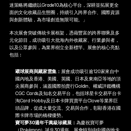
迷策略將繼續以Grade10為核心平台，深耕並拓展更全
面的文化收藏品生態圈，持續引入跨界合作、國際資源
與創新體驗，為市場創造無限可能。」
本次展會突破傳統卡展框架，憑藉豐富的跨界聯乘及多
元化節目，成功吸引大批海內外收藏家、行業參與者，
以及公眾參與，為業界樹立全新標竿。展會的核心亮點
包括︰
環球展商與藏家雲集：
展會成功吸引逾120家來自中
國內地及香港、美國、英國、日本及東南亞等地的頂
尖展商參與，涵蓋國際拍賣行Goldin、權威評鑑機構
CGC Cards及知名交易平台，包括球星卡交易平台卡
淘Card Hobby及日本卡牌買賣平台Clove等業界巨
頭品牌，促成大量交流、交易與合作，彰顯香港在國
際卡牌市場的橋樑優勢。
寶可夢30週年千萬級珍藏展：
為慶祝寶可夢
（Pokémon）誕生30週年，展會特別由中國內地卡