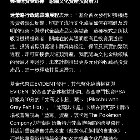
獲機構資金追捧　彰顯文化資產投資潛力
迷策略行政總裁陳展程
表示︰「基金首次發行即獲機構
投資者熱烈反響，印證了流行文化藏品如何在穩健及透
明的框架下與現代金融產品完美結合。這種模式之所以
吸引機構投資者，關鍵在於其透明度高且投資渠道便
捷。投資者毋須處理卡牌真偽鑑定、保管及買賣的繁瑣
過程，即可直接參與這類資產。我們認為文化金融領域
的發展才剛起步，未來計劃推出更多元化的收藏品投資
產品，進一步釋放其長遠潛力。」
基金代幣由EVIDENT發行，其代幣化經濟權益與
EVIDENT於基金的合夥權益掛鈎。基金專門投資PSA
評級為10分的「梵高比卡超」藏卡（Pikachu with 
Grey Felt Hat）。「梵高比卡超」卡牌在寶可夢卡牌市
場被普遍視為「藍籌」資產，該卡是The Pokémon 
Company與荷蘭阿姆斯特丹梵高博物館的跨界傑作，
其設計靈感源自梵高名畫《戴灰色毛氈帽的自畫像》，
巧妙地將藝術精髓與全球知名的經典文化品牌結合。