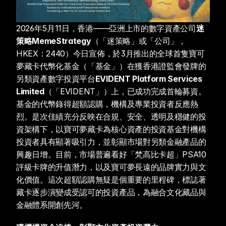
2026年5月11日，香港——亞洲上市的數字資產公司
迷
策略MemeStrategy
（「迷策略」或「公司」，
HKEX：2440）今日宣佈，於3月推出的全球首隻寶可
夢藏卡代幣化基金（「基金」）在獲香港證監會發牌的
另類資產數字投資平台
EVIDENT Platform Services 
Limited
（「EVIDENT」）上，已成功完成首輪募資。
基金的代幣錄得超額認購，機構及專業投資者反應熱
烈。是次佳績充分反映在合規、安全、透明及穩健的投
資架構下，以寶可夢藏卡為核心資產的投資基金對機構
投資者具有顯著吸引力，並彰顯市場對另類金融產品的
興趣日增。目前，市場普遍看好「梵高比卡超」PSA10
評級卡牌的升值潛力，以及寶可夢長遠的品牌實力與文
化價值。這次超額認購無疑是個重要的里程碑，標誌著
藏卡逐步演變成受認可的投資產品，為融合文化藏品與
金融體系開創先河。