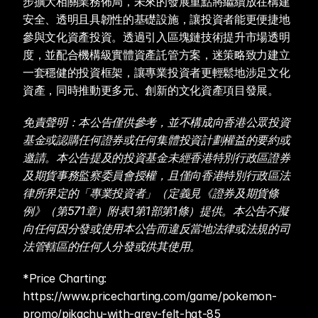
步擴大相關業務佈局，未來的發展重點將繼續放在構建
安全、透明且具韌性的基礎設施，讓投資者能更便捷地
參與文化資產投資。透過引入區塊鏈技術提升市場透明
度，並配合機構級實體資產託管方案，迷策略致力建立
一套穩健的投資框架，讓專業投資者更輕鬆地涉足文化
資產，同時推動更多元、創新的文化資產項目發展。
免責聲明：本公告僅供參考，並不構成向香港公眾投資
基金或認購任何證券或任何集體投資計劃權益的要約或
邀請。本公告提及的投資基金未經香港特別行政區證券
及期貨事務監察委員會授權，且僅向香港特別行政區法
律所界定的「專業投資者」（定義見《證券及期貨條
例》（第571章）附表1第1部第1條）提供。本公告不擬
向任何因分發或使用本公告而違反當地法律或法規的司
法管轄區的任何人分發或供其使用。
*Price Charting: 
https://www.pricecharting.com/game/pokemon-
promo/pikachu-with-grey-felt-hat-85 