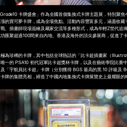
 x Grade10 卡牌盛會」作為全國首個集換式卡牌主題展，特別聚
高漲的寶可夢卡牌，成為全場焦點。活動內容豐富多元，涵蓋收藏
對戰、插畫師現場簽繪及藏家交流等多種形式，成為年輕Z世代追
功匯聚超過100間來自內地、香港及海外的頂尖參展商，促進了
為珍稀的卡牌，其中包括全球熱話的「比卡超插畫家（Illustrator
唯一的 PSA10 初代冠軍比卡超獎杯卡牌，以及在藝術學院比賽
「宇航員比卡超」卡牌（分別獲得 BGS 最高的黑 10 評級及 BGS
貴卡牌的集體亮相，締造了中國內地集換式卡牌展覽史上最耀眼的