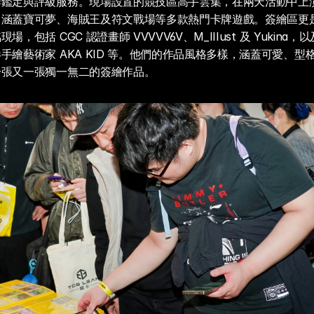
牌鑑定與評級服務。現場設置的競技區高手雲集，在兩天活動中上
，涵蓋寶可夢、海賊王及符文戰場等多款熱門卡牌遊戲。簽繪區更
，包括 CGC 認證畫師 VVVVV6V、M_IIIust 及 Yukina，以及 
手繪藝術家 AKA KID 等。他們的作品風格多樣，涵蓋可愛、型
一張又一張獨一無二的簽繪作品。