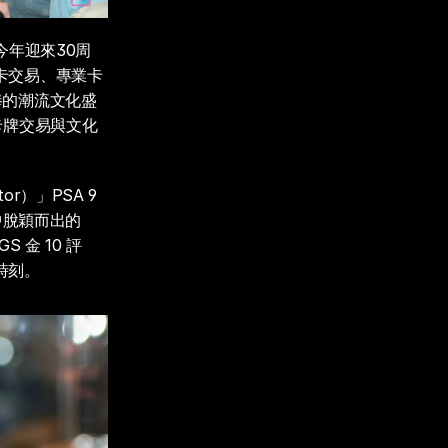
焦今年迎來30周
卡交易、專業卡
捧的潮流文化盛
卡牌交易與文化
）」PSA 9 
中脫穎而出的
 金 10 評
時刻。