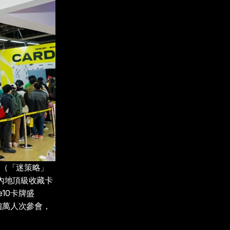
策略（「迷策略」
國內地頂級收藏卡
e10卡牌盛
引逾萬人次參會，