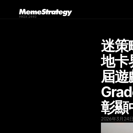
HKEX:2440
迷策
地卡
屆遊戲
Gra
彰顯
2026年3月24