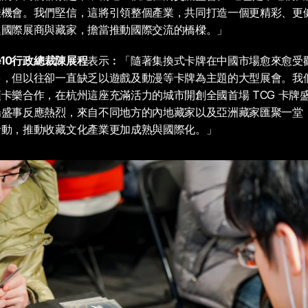
佳機會。我們堅信，這將引領整個產業，共同打造一個更精彩、更
進國際展商與藏家，擔當推動國際交流的橋樑。」
e10行政總裁陳展程
表示︰「隨著集換式卡牌在中國市場愈來愈受
多，但以往卻一直缺乏以遊戲及動漫等卡牌為主題的大型展會。我
卡樂合作，在杭州這座充滿活力的城市開創全國首場 TCG 卡牌
場盛事反應熱烈，來自不同地方的內地藏家以及亞洲藏家匯聚一堂
活動，推動收藏文化產業更加成熟與國際化。」