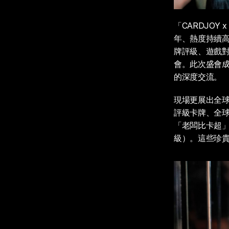
「CARDJOY
年、熱度持續
牌評級、遊戲
會。此次盛會成
的深度交流。
現場更展出全球極
評級卡牌、全球
「老闆比卡超」及
級）。這些珍