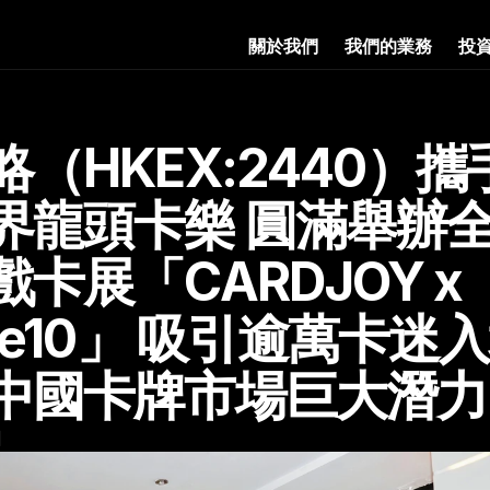
關於我們
我們的業務
投
略（HKEX:2440）攜
界龍頭卡樂 圓滿舉辦
卡展「CARDJOY x 
de10」 吸引逾萬卡迷
中國卡牌市場巨大潛力
日