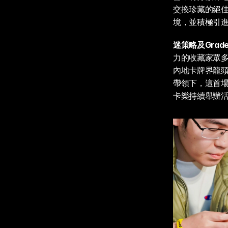
交換珍藏的絕
境，並積極引
迷策略及Grad
力的收藏家眾
內地卡牌界龍頭
帶領下，這首
卡樂持續舉辦