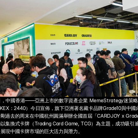
4日，中國香港——亞洲上市的數字資產企業 MemeStrategy迷
KEX：2440）今日宣佈，旗下亞洲著名藏卡品牌Grade10與中
過去的周末在中國杭州圓滿舉辦全國首屆「CARDJOY x Grad
集換式卡牌（Trading Card Game, TCG）為主題，成功吸
分展現中國卡牌市場的巨大活力與潛力。