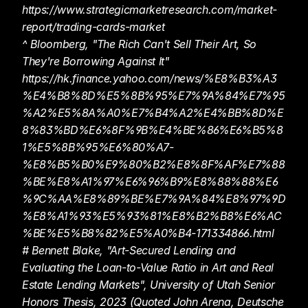
https://www.strategicmarketresearch.com/market-
report/trading-cards-market
^ Bloomberg, "The Rich Can't Sell Their Art, So 
They're Borrowing Against It" 
https://hk.finance.yahoo.com/news/%E8%B3%A3
%E4%B8%8D%E5%8B%95%E7%9A%84%E7%95
%A2%E5%8A%A0%E7%B4%A2%E4%BB%8D%E
8%83%BD%E6%8F%9B%E4%BE%86%E6%B5%8
1%E5%8B%95%E6%80%A7-
%E8%B5%B0%E9%80%B2%E8%8F%AF%E7%88
%BE%E8%A1%97%E6%96%B9%E8%88%88%E6
%9C%AA%E8%89%BE%E7%9A%84%E8%97%9D
%E8%A1%93%E5%93%81%E8%B2%B8%E6%AC
%BE%E5%B8%82%E5%A0%B4-171334866.html
# Bennett Blake, "Art-Secured Lending and 
Evaluating the Loan-to-Value Ratio in Art and Real 
Estate Lending Markets", University of Utah Senior 
Honors Thesis, 2023 (Quoted John Arena, Deutsche 