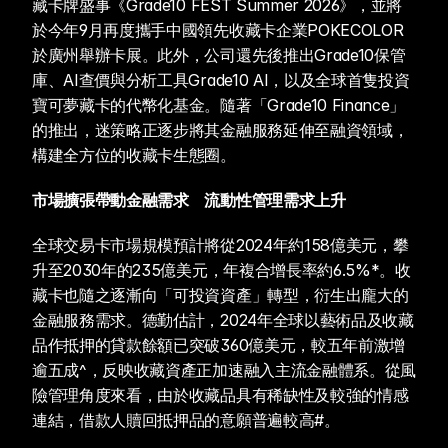
藏卡牌盛事《Grade10 FEST Summer 2026》，並將
於今年9月再度攜手中國領先收藏卡企業POKECOLOR
於廣州舉辦卡展。此外，公司還先後推出Grade10保管
庫、AI查價與分析工具Grade10 AI，以及全球首隻投資
寶可夢藏卡的代幣化基金。隨著「Grade10 Finance」
的推出，迷策略正逐步將其金融服務延伸至融資領域，
構建全方位的收藏卡生態圈。
市場擴張帶動金融需求　流動性管理需求上升
全球交易卡市場規模預計將從2024年約158億美元，攀
升至2030年的235億美元，年複合增長率約6.5%*。收
藏卡也隨之逐漸向「可投資資產」轉型，衍生出龐大的
金融服務需求。德勤估計，2024年全球以藝術品及收藏
品作抵押的貸款餘額已突破360億美元，較五年前激增
逾五成^，反映收藏資產正加速融入主流金融體系。從風
險管理角度來看，由於收藏品具有稀缺性及較強的情感
連結，借款人贖回抵押品的意願普遍較高#。