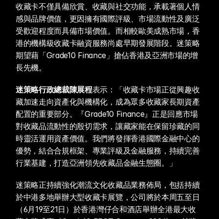
收藏卡不僅具備欣賞、收藏與社交功能，承載著個人情
感與品牌價值，更因擁有國際評級、市場流動性及廣泛
受歡迎程度而具備市場價值。而相較歐美成熟市場，香
港的機構級收藏卡融資服務尚處早期發展階段。迷策略
期望藉「Grade10 Finance」搶佔香港及亞洲市場的增
長先機。
迷策略行政總裁陳展程
表示：「收藏卡市場正從興趣收
藏加速走向資產化與機構化，成為眾多收藏家長期資產
配置的重要部分。『Grade10 Finance』正是回應市場
對收藏品流動性的殷切需求，讓藏家能在保留珍藏的同
時靈活運用資產價值。我們將發揮香港國際金融中心的
優勢，結合合規框架、專業評級及金融服務，持續完善
行業基建，打造亞洲領先收藏品金融生態圈。」
迷策略正持續強化潮流文化收藏品業務佈局，包括持續
於中港多地舉辦大型收藏卡展覽，公司將於本周五至日
（6月19至21日）於香港灣仔合和酒店舉辦全港最大收