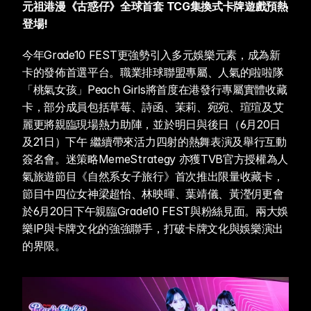
元祖港漫《古惑仔》全球首套 TCG集換式卡牌遊戲預熱
登場! 
今年Grade10 FEST更強勢引入多元娛樂元素，成為新
卡的發佈首選平台。職業排球聯盟專屬、人氣的啦啦隊
「桃氣女孩」Peach Girls將首度在港發行專屬實體收藏
卡，部分成員包括草莓、詩函、茉莉、宛宛、瑄瑄及艾
麗更將親臨現場熱力助陣，並於明日與後日（6月20日
及21日）下午 繼續帶來活力四射的熱舞表演及舉行互動
簽名會。迷策略MemeStrategy 亦獲TVB官方授權為人
氣旅遊節目《自然系女子旅行》首次推出限量收藏卡，
節目中四位女神梁超怡、林映暉、葉靖儀、黃瀅仴更會
於6月20日下午親臨Grade10 FEST與粉絲見面。兩大娛
樂IP與卡牌文化的強強聯手，打破卡牌文化與娛樂演出
的界限。