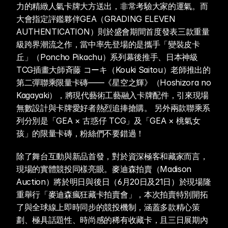
力的精緻人氣卡牌大方送出，非常考驗大家的運氣。而
大會指定評鑑夥伴GEA（GRADING ELEVEN 
AUTHENTICATION）則於盛會期間首度發表三款重量
級跨界潮流之作，當中率先登場的是攜手「變裝皮卡
丘」（Poncho Pikachu）系列幕後推手、日本神級
TCG插畫大師斉藤 コーキ（Kouki Saitou）老師推出的
第二彈聯乘限量卡磚——《星空之輝》（Hoshizora no 
Kagayaki），將現代藝術工藝融入卡牌配件，引來現場
無數設計與卡牌愛好者熱烈追捧搶購。 另外兩款聯乘系
列分別是「GEA × 古惑仔 TCG」及「GEA × 桃氣女
孩」的限量卡磚，粉絲們不要錯過！
除了舞台互動與新品首發，對於資深極客和藏家而言，
現場的實體競投同樣亮眼。麥迪森拍賣（Madison 
Auction）將於明日與後日（6月20日及21日）於現場隆
重舉行「麥迪森瘋狂藏卡拍賣會」，本次拍賣特別開拓
了與全球線上即時同步的競投機制，涵蓋多款精心策
劃、極具話題性、時尚感的稀有收藏卡，且三日展期內