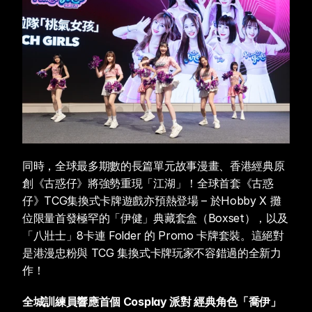
同時，全球最多期數的長篇單元故事漫畫、香港經典原
創《古惑仔》將強勢重現「江湖」！全球首套《古惑
仔》TCG集換式卡牌遊戲亦預熱登場 – 於Hobby X 攤
位限量首發極罕的「伊健」典藏套盒（Boxset），以及
「八壯士」8卡連 Folder 的 Promo 卡牌套裝。這絕對
是港漫忠粉與 TCG 集換式卡牌玩家不容錯過的全新力
作！
全城訓練員響應首個 Cosplay 派對 經典角色「喬伊」