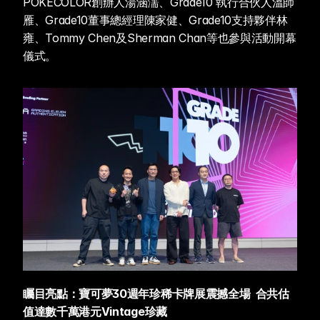
POKECOLOR創辦人湯涵濡、Grade10 執行合伙人溫師
雁、Grade10董事總經理陳家健、Grade10支持夥伴林
雍、Tommy Chen及Sherman Chan等也參與活動開幕
儀式。
矚目亮點：寶可夢30週年珍稀卡牌展震撼全場  合共估
值達數千萬港元Vintage珍藏