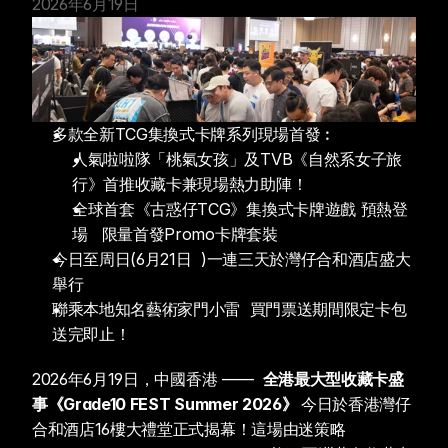
2026年6月19日
多款全新TCG集換式卡牌系列現場首發︰
人氣啦啦隊「桃氣女孩」及TVB《自然系女子旅
行》首推收藏卡兼現場熱力助陣！
全球首套《古惑仔TCG》集換式卡牌遊戲 預熱登
場   限量首發Promo卡牌套裝
今日至周日(6月21日  )一連三天於灣仔合和酒店盛大
舉行
聯乘本地知名藝術家門小雷  買門票送期間限定卡包  
送完即止！
2026年6月19日，中國香港 ——  
全港最大型收藏卡盛
事《Grade10 FEST Summer 2026》 
今日於香港灣仔
合和酒店16樓大禮堂正式揭幕！這場由迷策略