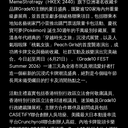
MemeStratregy（HKEX: 2440）旗下亞洲著名收藏卡
品牌Grade10主辦的夏日盛典，匯聚逾120家海內外重量
級參展商，並首度呈獻多個破格聯乘項目，包括聯乘本
地知名藝術家門小雷推出購門票送限量卡包活動、慶祝
寶可夢(Pokémon) 誕生30週年的千萬級別珍藏展、重
溫各年代經典的「穿越時光之旅」沉浸式展覽，以及人
氣啦啦隊「桃氣女孩」Peach Girls的首度襲港演出，成
功將卡牌文化與藝術收藏、社群互動及娛樂演出完美融
合。今日起至周日（6月21日），《Grade10 FEST 
Summer 2026》一連三天為全港市民及潮流愛好者打
造一個嶄新的沉浸式卡牌潮流盛典，絕對是今個端午節
長周末備受矚目的打卡及消閒熱點之一。 
活動主禮嘉實包括香港特別行政區立法會何敬康議員、
香港特別行政區立法會邱達根議員、迷策略及Grade10 
行政總裁陳展程。主辦方合作夥伴及顧問成員包括
CASETiFY聯合創辦人吳培燊、美國最大日本動漫串流
平台Crunchyroll聯合創辦人高錕、內地卡牌龍頭卡樂