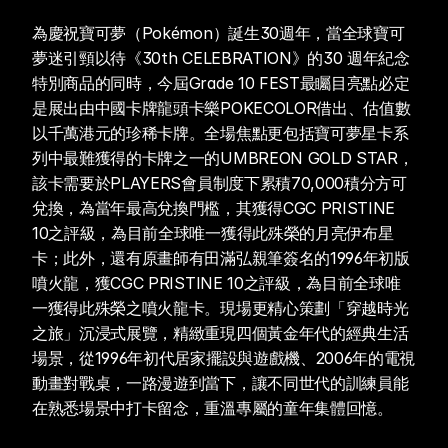
為慶祝寶可夢（Pokémon）誕生30週年，當全球寶可
夢迷引頸以待《30th CELEBRATION》的30 週年紀念
特別商品的同時，今屆Grade 10 FEST最矚目亮點必定
是展出由中國卡牌龍頭卡樂POKECOLOR借出、估值數
以千萬港元的珍稀卡牌。全場焦點更包括寶可夢星卡系
列中最難獲得的卡牌之一的UMBREON GOLD STAR，
該卡需要於PLAYERS會員制度下累積70,000積分方可
兌換，為當年最高兌換門檻，其獲得CGC PRISTINE 
10之評級，為目前全球唯一獲得此殊榮的月亮伊布星
卡；此外，還有原畫師有田滿弘親筆簽名的1996年初版
噴火龍，獲CGC PRISTINE 10之評級，為目前全球唯
一獲得此殊榮之噴火龍卡。現場更精心策劃「穿越時光
之旅」沉浸式展覽，精緻重現四個黃金年代的經典生活
場景，從1996年初代居家擺設與遊戲機、2006年的電視
動畫對戰桌，一路漫遊到當下，讓不同世代的訓練員能
在熟悉場景中打卡留念，重溫專屬的童年集體回憶。