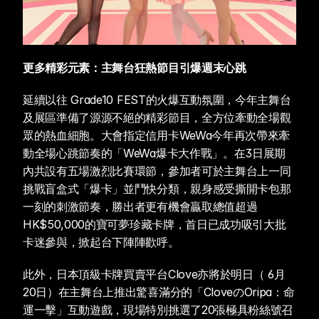
更多精彩元素：主舞台狂熱節目引爆週末心跳
延續以往 Grade10 FEST的火爆互動氛圍，今年主舞台
及展區準備了源源不絕的精彩節目，全方位牽動全場觀
眾的熱血細胞。大會指定信用卡WeWa今年再次帶來牽
動全場心跳節奏的「WeWa爆卡大作戰」。在3日展期
內共設有五場激烈比賽環節，參加者可於主舞台上一同
挑戰盲盒式「爆卡」並鬥快分類，親身感受撕開卡包那
一刻的刺激節奏，勝出者更有機會贏取總值超過
HK$50,000的寶可夢珍藏卡牌，首日已成功吸引大批
卡迷參與，掀起台下陣陣歡呼。 
此外，日本頂級卡牌買賣平台Clove亦將於明日（ 6月
20日）在主舞台上推出驚喜滿分的「CloveのOripa：命
運一擊」互動遊戲，現場特別挑選了20張極具粉絲號召