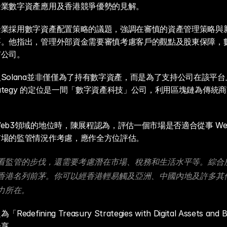
企業數字資產應用及香港競爭優勢的見解。
企業採用數字資產配置策略的議題，強調在審慎的資產管理策略與
要。他指出，管理外部資金需要審慎考慮客戶的觀點及股東保障，
有公司。
Solana並非僅僅為了持有數字資產，而是為了支持公司在該平
trategy 的定位是一間「數字資產科技」公司，利用區塊鏈為傳統
eb3領域的地位時，陳展程認為，評估一個市場是否適合從事 We
市場的監管情況作考慮，應作全方位評估。
看監管的步伐，還需要考慮潛在市場、稅務和生活水平等。綜合
香港名列前茅。你可以經香港輕易觸及亞洲、中國內地及許多其
力所在。
efining Treasury Strategies with Digital Assets an
分享。