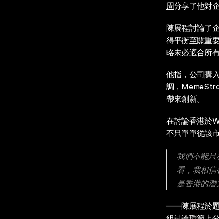
周
分享了他對
陳展程討論了
得平衡至關重
略未必適合所
他指，公司購入
調，MemeS
帶來創新。
在討論香港於W
不只單單從該
我們不能只
看，我相信
是香港的潛
——陳展程於題為「Red
組討論環節上