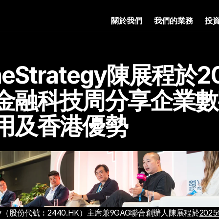
關於我們
我們的業務
投
eStrategy陳展程於2
金融科技周分享企業數
用及香港優勢
tegy（股份代號︰2440.HK）主席兼9GAG聯合創辦人陳展程於
202