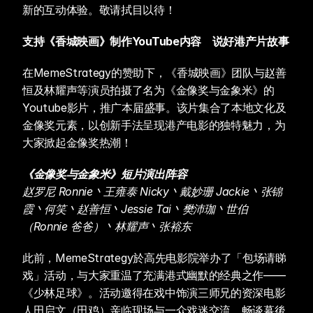
新的互动体验。敬请拭目以待！
支持《香城映画》制作YouTube内容　说好港产片故事
在MemeStrategy的赞助下，《香城映画》团队与赵善
恒及林耀声等演员拍摄了名为《金像奖与金象米》的
Youtube影片，推广本届盛事。该片集合了本地文化及
金像奖元素，以创新手法呈现港产电影的独特魅力，为
大家掀起金像奖热潮！
《金像奖与金象米》短片演出阵容
赵罗尼 Ronnie丶王雍泰 Nicky丶戴妙珊 Jackie丶张锦
霞丶何笑丶赵善恒丶Jessie Tai丶樊沛珈丶世伯
（Ronnie 爸爸）丶林耀声丶张裕东
此前，MemeStrategy於高先电影院举办了「包场请睇
戏」活动，与大家重温了充满港式幽默的经典之作——
《少林足球》。活动邀得在戏中饰演三师兄的资深电影
人田启文（田鸡）亲临现场与一众戏迷交流，畅谈幕後