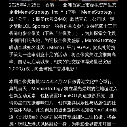
2025年4月25日，香港——亚洲首家上市虚拟资产生态
企业MemeStrategy, Inc. *（下称「MemeStrategy」
或「公司」；股份代号∶2440）欣然宣布，公司以「迷
之赞助LOL Sponsor」的身份首次参与支持第四十三届
香港电影金像奖（下称「金像奖」），为其探索文化娱
乐项目打响头炮。为迎接金像奖盛事，MemeStrategy
联动全球知名迷因（Meme）平台 9GAG，於典礼前携
手策划一连串创意十足的活动，将金像奖关注度推向高
峰。自活动启动以来，相关的社交媒体曝光量已突破
2,000万次，向全球推广香港电影！
本届金像奖将於2025年4月27日假香港文化中心举行。
典礼当天，MemeStrategy 将在星光熠熠的红地毡注入
创新互动元素，包括设置GlamBOT高速摄影系统，邀
请影星们拍摄趣味短片，创作兼具娱乐性与话题性的社
交媒体内容。此次创意拍摄更邀得本地知名YouTube频
道《香城映画》的赵罗尼与其专业团队主理拍摄，将喜
感丶玩味及港式风格融於一身，为电影业界带来耳目一