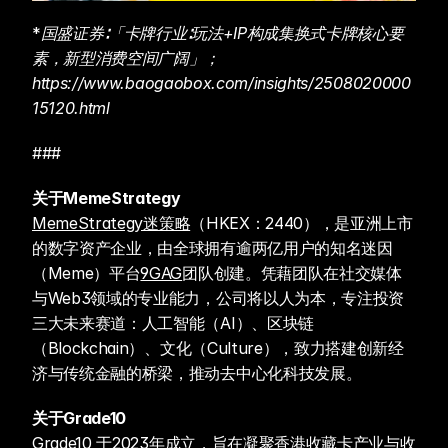
*
国盛证券∶「卡牌行业∶玩法+IP构成集换式卡牌核心要
素，新型消费空间广阔」；
https://www.baogaobox.com/insights/2508020000
15120.html　
###
关于MemeStrategy
MemeStrategy迷策略
（HKEX：2440），是亚洲上市
的数字资产企业，由全球拥有逾两亿用户的知名迷因
（Meme）平台
9GAG
团队创建。凭藉团队在社交媒体
与Web3领域的专业能力，公司将以人为本，专注投资
三大未来赛道：人工智能（AI）、区块链
（Blockchain）、文化（Culture），致力搭建创新经
济与传统金融的桥梁，推动去中心化科技发展。
关于Grade10 
Grade10 
于2023年成立，旨在凝聚香港收藏卡产业与收