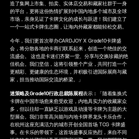
造了集网上市集、拍卖、实体店交易和藏家社群于一身
的平台，更将这份热情扩展到中国内地多个城市及全球
市场，亲身见证了卡牌文化的成长与跃进！我们建立了
一个一站式卡牌生态圈，让海内外藏家都能轻松交易。 
今年，我们更首次举办CARDJOY X Grade10卡牌盛
会，将分散各地的卡商们联系起来，创造一个绝佳的交
流盛会。 这也是卡迷们齐聚一堂、分享与交换珍藏的绝
佳机会。我们坚信，这将引领整个产业，共同打造一个
更精彩、更健康的生态环境，并积极引进国际展商与藏
家，担当推动国际交流的桥梁。」
迷策略及Grade10行政总裁陈展程
表示︰「随着集换式
卡牌在中国市场愈来愈受欢迎，内地具实力的收藏家众
多，但以往却一直缺乏以游戏及动漫等卡牌为主题的大
型展会。我们非常高兴能与内地卡牌界龙头卡乐合作，
在杭州这座充满活力的城市开创全国首场 TCG 卡牌盛
事。在卡乐的带领下，这首场盛事反应热烈，来自不同