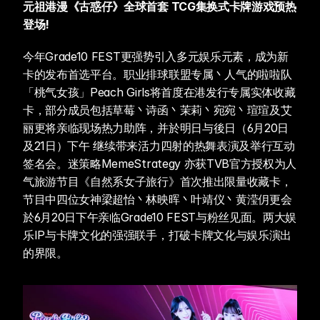
元祖港漫《古惑仔》全球首套 TCG集换式卡牌游戏预热
登场! 
今年Grade10 FEST更强势引入多元娱乐元素，成为新
卡的发布首选平台。职业排球联盟专属丶人气的啦啦队
「桃气女孩」Peach Girls将首度在港发行专属实体收藏
卡，部分成员包括草莓丶诗函丶茉莉丶宛宛丶瑄瑄及艾
丽更将亲临现场热力助阵，并於明日与後日（6月20日
及21日）下午 继续带来活力四射的热舞表演及举行互动
签名会。迷策略MemeStrategy 亦获TVB官方授权为人
气旅游节目《自然系女子旅行》首次推出限量收藏卡，
节目中四位女神梁超怡丶林映晖丶叶靖仪丶黄滢仴更会
於6月20日下午亲临Grade10 FEST与粉丝见面。两大娱
乐IP与卡牌文化的强强联手，打破卡牌文化与娱乐演出
的界限。