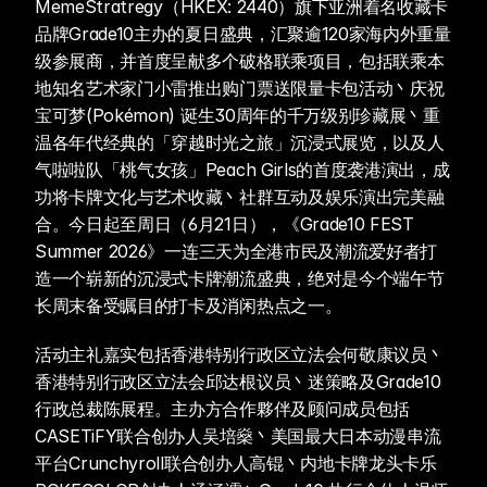
MemeStratregy（HKEX: 2440）旗下亚洲着名收藏卡
品牌Grade10主办的夏日盛典，汇聚逾120家海内外重量
级参展商，并首度呈献多个破格联乘项目，包括联乘本
地知名艺术家门小雷推出购门票送限量卡包活动丶庆祝
宝可梦(Pokémon) 诞生30周年的千万级别珍藏展丶重
温各年代经典的「穿越时光之旅」沉浸式展览，以及人
气啦啦队「桃气女孩」Peach Girls的首度袭港演出，成
功将卡牌文化与艺术收藏丶社群互动及娱乐演出完美融
合。今日起至周日（6月21日），《Grade10 FEST 
Summer 2026》一连三天为全港市民及潮流爱好者打
造一个崭新的沉浸式卡牌潮流盛典，绝对是今个端午节
长周末备受瞩目的打卡及消闲热点之一。 
活动主礼嘉实包括香港特别行政区立法会何敬康议员丶
香港特别行政区立法会邱达根议员丶迷策略及Grade10 
行政总裁陈展程。主办方合作夥伴及顾问成员包括
CASETiFY联合创办人吴培燊丶美国最大日本动漫串流
平台Crunchyroll联合创办人高锟丶内地卡牌龙头卡乐