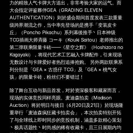
力的精致人气卡牌大方送出，非常考验大家的运气。而
大会指定评鉴夥伴GEA（GRADING ELEVEN 
AUTHENTICATION）则於盛会期间首度发表三款重量
级跨界潮流之作，当中率先登场的是携手「变装皮卡
丘」（Poncho Pikachu）系列幕後推手丶日本神级
TCG插画大师斉藤 コーキ（Kouki Saitou）老师推出的
第二弹联乘限量卡砖——《星空之辉》（Hoshizora no 
Kagayaki），将现代艺术工艺融入卡牌配件，引来现场
无数设计与卡牌爱好者热烈追捧抢购。 另外两款联乘系
列分别是「GEA × 古惑仔 TCG」及「GEA × 桃气女
孩」的限量卡砖，粉丝们不要错过！
除了舞台互动与新品首发，对於资深极客和藏家而言，
现场的实体竞投同样亮眼。麦迪森拍卖（Madison 
Auction）将於明日与後日（6月20日及21日）於现场隆
重举行「麦迪森疯狂藏卡拍卖会」，本次拍卖特别开拓
了与全球线上即时同步的竞投机制，涵盖多款精心策划
丶极具话题性丶时尚感的稀有收藏卡，且三日展期内均