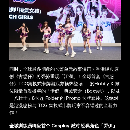
同时，全球最多期数的长篇单元故事漫画丶香港经典原
创《古惑仔》将强势重现「江湖」！全球首套《古惑
仔》TCG集换式卡牌游戏亦预热登场 － 於Hobby X 摊
位限量首发极罕的「伊健」典藏套盒（Boxset），以及
「八壮士」8卡连 Folder 的 Promo 卡牌套装。这绝对
是港漫忠粉与 TCG 集换式卡牌玩家不容错过的全新力
作！
全城训练员响应首个 Cosplay 派对 经典角色「乔伊」