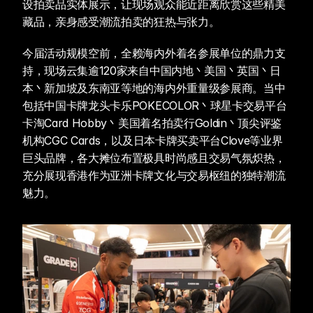
设拍卖品实体展示，让现场观众能近距离欣赏这些精美
藏品，亲身感受潮流拍卖的狂热与张力。
今届活动规模空前，全赖海内外着名参展单位的鼎力支
持，现场云集逾120家来自中国内地丶美国丶英国丶日
本丶新加坡及东南亚等地的海内外重量级参展商。当中
包括中国卡牌龙头卡乐POKECOLOR丶球星卡交易平台
卡淘Card Hobby丶美国着名拍卖行Goldin丶顶尖评鉴
机构CGC Cards，以及日本卡牌买卖平台Clove等业界
巨头品牌，各大摊位布置极具时尚感且交易气氛炽热，
充分展现香港作为亚洲卡牌文化与交易枢纽的独特潮流
魅力。