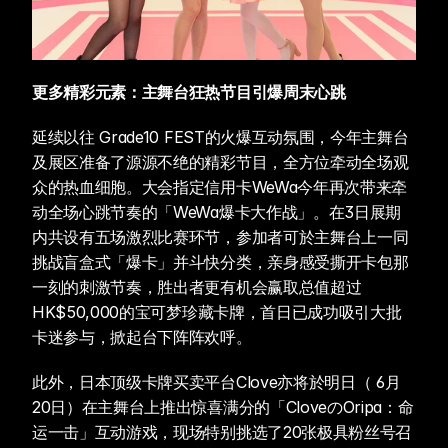
更多精彩元素：主舞台狂热节目引爆周末心跳
延续以往 Grade10 FEST的火爆互动氛围，今年主舞台
及展区准备了源源不绝的精彩节目，全方位牵动全场观
众的热血细胞。大会指定信用卡WeWa今年再次带来牵
动全场心跳节奏的「WeWa爆卡大作战」。在3日展期
内共设有五场激烈比赛环节，参加者可於主舞台上一同
挑战盲盒式「爆卡」并斗快分类，亲身感受撕开卡包那
一刻的刺激节奏，胜出者更有机会赢取总值超过
HK$50,000的宝可梦珍藏卡牌，首日已成功吸引大批
卡迷参与，掀起台下阵阵欢呼。 
此外，日本顶级卡牌买卖平台Clove亦将於明日（ 6月
20日）在主舞台上推出惊喜满分的「CloveのOripa：命
运一击」互动游戏，现场特别挑选了20张极具粉丝号召