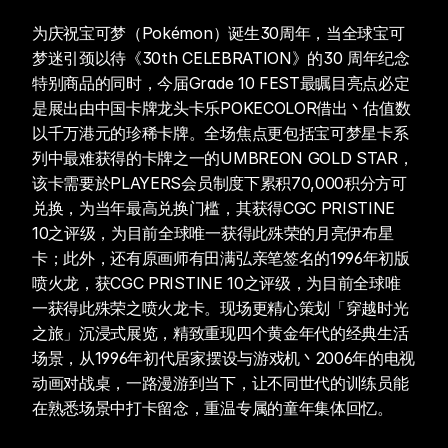
为庆祝宝可梦（Pokémon）诞生30周年，当全球宝可
梦迷引颈以待《30th CELEBRATION》的30 周年纪念
特别商品的同时，今届Grade 10 FEST最瞩目亮点必定
是展出由中国卡牌龙头卡乐POKECOLOR借出丶估值数
以千万港元的珍稀卡牌。全场焦点更包括宝可梦星卡系
列中最难获得的卡牌之一的UMBREON GOLD STAR，
该卡需要於PLAYERS会员制度下累积70,000积分方可
兑换，为当年最高兑换门槛，其获得CGC PRISTINE 
10之评级，为目前全球唯一获得此殊荣的月亮伊布星
卡；此外，还有原画师有田满弘亲笔签名的1996年初版
喷火龙，获CGC PRISTINE 10之评级，为目前全球唯
一获得此殊荣之喷火龙卡。现场更精心策划「穿越时光
之旅」沉浸式展览，精致重现四个黄金年代的经典生活
场景，从1996年初代居家摆设与游戏机丶2006年的电视
动画对战桌，一路漫游到当下，让不同世代的训练员能
在熟悉场景中打卡留念，重温专属的童年集体回忆。