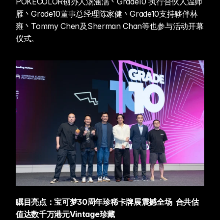
POKECOLOR创办人汤涵濡丶Grade10 执行合伙人温师
雁丶Grade10董事总经理陈家健丶Grade10支持夥伴林
雍丶Tommy Chen及Sherman Chan等也参与活动开幕
仪式。
瞩目亮点：宝可梦30周年珍稀卡牌展震撼全场  合共估
值达数千万港元Vintage珍藏