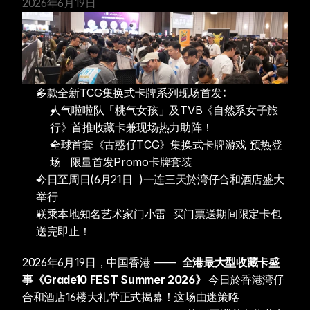
2026年6月19日
多款全新TCG集换式卡牌系列现场首发∶
人气啦啦队「桃气女孩」及TVB《自然系女子旅
行》首推收藏卡兼现场热力助阵！
全球首套《古惑仔TCG》集换式卡牌游戏 预热登
场   限量首发Promo卡牌套装
今日至周日(6月21日  )一连三天於湾仔合和酒店盛大
举行
联乘本地知名艺术家门小雷  买门票送期间限定卡包  
送完即止！
2026年6月19日，中国香港 ——  
全港最大型收藏卡盛
事《Grade10 FEST Summer 2026》 
今日於香港湾仔
合和酒店16楼大礼堂正式揭幕！这场由迷策略