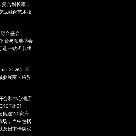
%的年复合增长率，
演变成融合艺术收
型综合盛会，
标竿平台与领航盛会
打造一站式卡牌
」。
r 2026》不
域参展商丶跨界
港湾仔合和中心酒店
ET及01 
集逾120家海
市场，当中包括
s，以及日本卡牌买