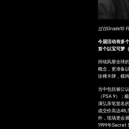
过往Grade10
今届活动有多个
首个以宝可梦（
持续风靡全球的
概念，更准备以
珍稀卡牌，横跨1
当中包括被公认为
（PSA 9）；
满弘亲笔签名的19
成交价高达48,50
外，现场更会展
1999年Secr