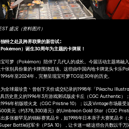
 FEST 盛况（资料图片）
独特之处及跨界联乘的新尝试∶
Pokémon）诞生30周年为主题的卡牌展！
宝可梦（Pokémon）陪伴了几代人的成长。今届活动主题将融
十张别具份量的卡牌围绕道场。这些由中国内地卡牌龙头卡乐Poke
996年至2024年，完整呈现宝可梦TCG近30年的历史。
全球最珍贵丶曾创下天价成交纪录的1998年「Pikachu Illustr
极具历史意义的1996年3月游戏测试版皮卡丘（CGC Authentic
96年初版喷火龙（CGC Pristine 10）；以及Vintage市场最
0美元（约378,300港元）的Umbreon Gold Star（CGC Prist
出多张极罕见的锦标赛奖品卡，如1998年日本亲子大赛奖品卡（
et Super Battle冠军卡（PSA 10），让卡迷一睹这些合共数以千万港