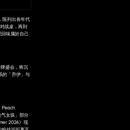
，陈列出各年代
牌对战桌，再到
场景回味属於自己
场卡牌盛会，将沉
系的「乔伊」与
ach 
！「桃气女孩」部分
r 2026》现
的粉丝近距离互