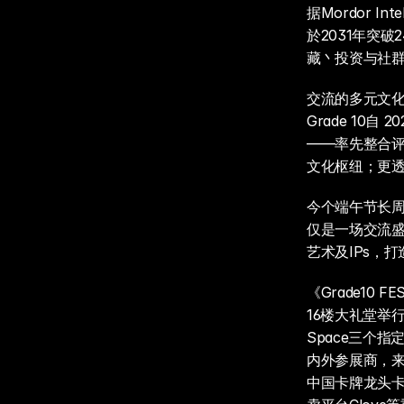
据Mordor I
於2031年突
藏丶投资与社
交流的多元文化
Grade 10
——率先整合评
文化枢纽；更
今个端午节长周末
仅是一场交流
艺术及IPs，
《Grade10
16楼大礼堂举行，
Space三个
内外参展商，
中国卡牌龙头卡乐