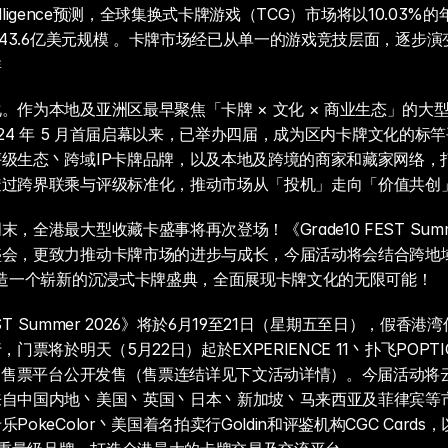
ntelligence预测，全球集换式卡牌游戏（TCG）市场将以10.03
破243.6亿美元规模 。卡牌市场经已从单一的游戏竞技层面，逐步
群
。作为本地及亚洲区最早聚焦「卡牌 × 文化 × 商业生态」的大
自 2024 年 5 月首届启幕以来，已举办四届，成为区内卡牌文化的
级生态丶跨域IP卡牌品牌，以及本地及跨境的商家和藏家网络，
透过跨界联乘与评级标准化，推动市场从「投机」走向「价值共创
，全港最大型收藏卡盛事将再次登场！《Grade10 FEST Summe
盛会，更致力推动卡牌市场的进步与成长，今届活动将会结合跨地
打造一个崭新的沉浸式卡牌盛典，全面展现卡牌文化的无限可能！
 FEST Summer 2026》将於6月19至21日（星期五至日），假香
门票将於明天（5月22日）起於EXPERIENCE 11丶扑飞POPTICK
指定售票平台公开发售（售票连结详见下文活动详情）。今届活动将云
来自中国内地丶美国丶英国丶日本丶新加坡丶马来西亚及菲律宾等
PokeColor丶美国着名拍卖行Goldin和评鉴机构CGC Card