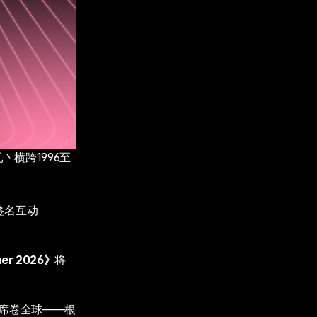
丶横跨1996至
签名互动
mer 2026》
将
潮席卷全球——根