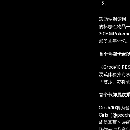
9）
活动特别策划
的标志性物品—
2016年Pok
那份童年记忆
首个号召卡迷以C
《Grade10
浸式体验推向
「君莎」亦将
首个卡牌展联
Grade10
Girls（@pe
成员草莓丶诗函丶
场作表演及举行