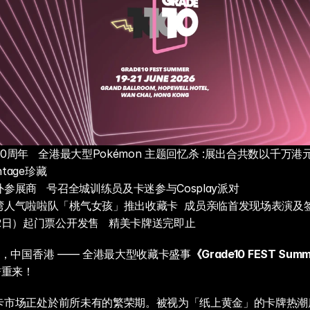
0周年   全港最大型Pokémon 主题回忆杀 :展出合共数以千万港元
ntage珍藏
参展商   号召全城训练员及卡迷参与Cosplay派对
湾人气啦啦队「桃气女孩」推出收藏卡  成员亲临首发现场表演及
2日）起门票公开发售   精美卡牌送完即止
1日，中国香港 —— 全港最大型收藏卡盛事
《Grade10 FEST Sum
誉重来！
藏卡市场正处於前所未有的繁荣期。被视为「纸上黄金」的卡牌热