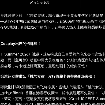
Pristine 10）
「穿越时光之旅」沉浸式展览，精心重现三个黄金年代的经典场景
—从1996年初代家居摆设与游戏机，到2006年的电视动画与卡
émon GO热潮，直到2026年的当下，让每位入场人士能在熟悉的
。
osplay出席的卡牌展！
 FEST Summer 2026》诚邀卡迷装扮成自己喜爱的角色来参与这
极致；而《宝可梦》动画中两大灵魂角色丶分别代表医疗与治安体
现身会场，与卡迷近距离互动，重现动画中的经典回忆！
乘台湾运动啦啦队「桃气女孩」发行收藏卡兼带来现场表演！
将为台湾职业排球联盟桃园云豹飞将专属丶当地人气啦啦队「桃气女孩」Pe
ach_girls_official）首度在港发行收藏卡，於卡展现场率先发售
茉莉丶宛宛丶瑄瑄及艾丽更将亲身来到《Grade10 FEST Summe
签名会，与抽中1／1（每款於全套卡牌只有一张）桃气女孩卡牌