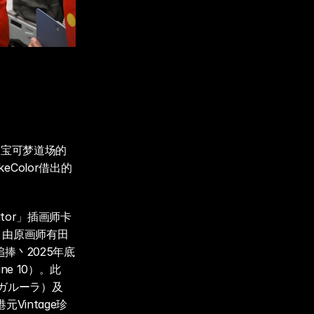
入宝可梦道场的
Color借出的
ator」插画师卡
）；由原画师有田
受追捧丶2025年底
ine 10）。此
ガルーラ）及
元Vintage珍