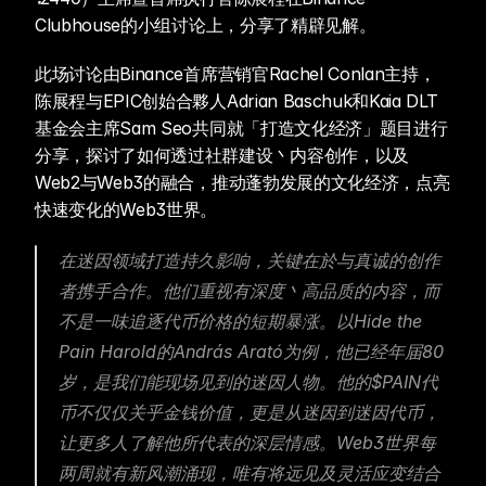
Clubhouse的小组讨论上，分享了精辟见解。
此场讨论由Binance首席营销官Rachel Conlan主持，
陈展程与EPIC创始合夥人Adrian Baschuk和Kaia DLT
基金会主席Sam Seo共同就「打造文化经济」题目进行
分享，探讨了如何透过社群建设丶内容创作，以及
Web2与Web3的融合，推动蓬勃发展的文化经济，点亮
快速变化的Web3世界。
在迷因领域打造持久影响，关键在於与真诚的创作
者携手合作。他们重视有深度丶高品质的内容，而
不是一味追逐代币价格的短期暴涨。以Hide the 
Pain Harold的András Arató为例，他已经年届80
岁，是我们能现场见到的迷因人物。他的$PAIN代
币不仅仅关乎金钱价值，更是从迷因到迷因代币，
让更多人了解他所代表的深层情感。Web3世界每
两周就有新风潮涌现，唯有将远见及灵活应变结合